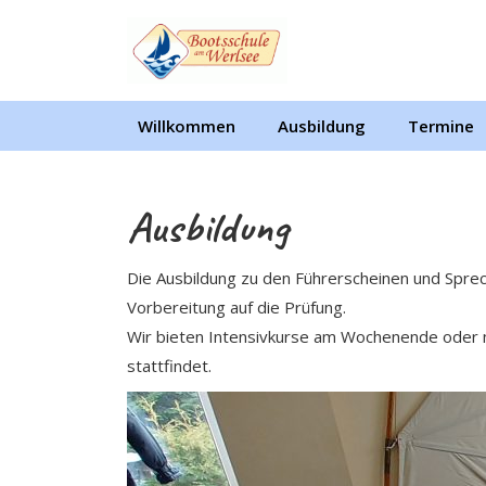
Skip
to
content
Skip
to
Willkommen
Ausbildung
Termine
content
Ausbildung
Die Ausbildung zu den Führerscheinen und Sprech
Vorbereitung auf die Prüfung.
Wir bieten Intensivkurse am Wochenende oder na
stattfindet.