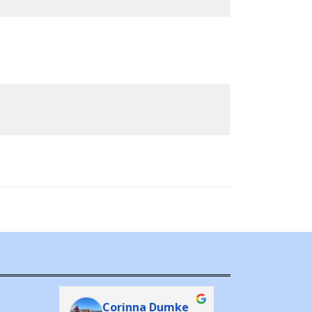
m
ger
Corinna Dumke
Jörn