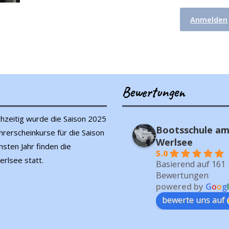
Anmelden
Bewertungen
ichzeitig wurde die Saison 2025
Bootsschule a
Torsten Jä
rerscheinkurse für die Saison
letzten Monat
Werlsee
sten Jahr finden die
5.0
rlsee statt.
In der Ruhe liegt die
Basierend auf 161
Bewertungen
Worte, an die ich mi
powered by
G
o
o
g
l
ersten Trip mit eine
bewerte uns auf
gut erinnerte. Guido
optimal auf den SBF
vorbereitet. Hat Sp